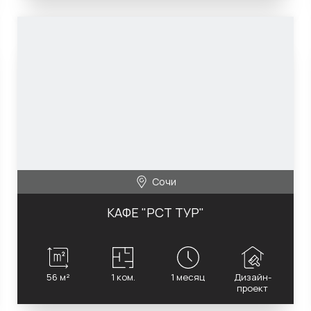
Сочи
КАФЕ "РСТ ТУР"
56 м²
1 ком.
1 месяц
Дизайн-
проект