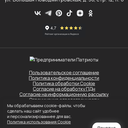
Пользовательское соглашение
Политика конфиденциальности
Политика обработки Cookie
Согласие на обработку ПДн
Согласие на информационную рассылку
Ограничение ответственности
Мы обрабатываем cookie-файлы, чтобы
Этот сайт защищён Yandex SmartCaptcha.
сделать наш сайт удобнее
Применяются
Политика конфиденциальности
и
Условия обслуживания
и персонализированнее для вас.
Политика использования Сookie
Создание сайта
Понятно