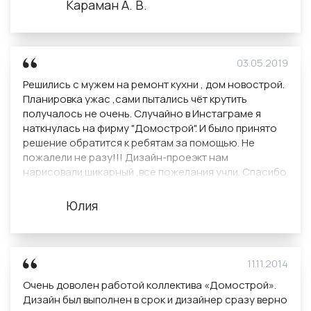
Караман А. В.
03.05.2019
Решились с мужем на ремонт кухни , дом новострой.
Планировка ужас ,сами пытались чёт крутить
получалось не очень. Случайно в Инстаграме я
наткнулась на фирму "Домострой". И было принято
решение обратится к ребятам за помощью. Не
пожалели не разу!!! Дизайн-проеэкт нам
нарисовали шикарный ,все пожелания учли. Спасибо
за работу дизайнеру Анастасии , очень
внимательная и обходительная , очень доступно все
Юлия
объясняла, дизайн - проэкт был сдан в срок без
задержек.
Уже мечтаю воплатить картинку в реальность))
11.11.2014
Очень доволен работой коллектива «Домострой».
Дизайн был выполнен в срок и дизайнер сразу верно