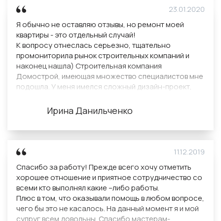
23.01.2020
Я обычно не оставляю отзывы, но ремонт моей
квартиры - это отдельный случай!
К вопросу отнеслась серьезно, тщательно
промониторила рынок строительных компаний и
наконец нашла) Строительная компания
Домострой, имеющая множество специалистов мне
подошла. У меня имелся сложный дизайн-проект,
включающий мозаичную плитку, штукатурка и
разноуровневые потолки. Очень понравилась
Ирина Данильченко
слаженная работа бригады. Прораб в любой момент
был готов ответить на все возникшие вопросы.
Ремонт на высоком уровне, результат стоил усилий!
11.12.2019
Спасибо за работу! Прежде всего хочу отметить
хорошее отношение и приятное сотрудничество со
всеми кто выполнял какие –либо работы.
Плюс в том, что оказывали помощь в любом вопросе,
чего бы это не касалось. На данный момент я и мой
супруг всем довольны. Спасибо мастерам-