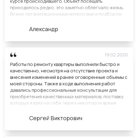
курсе происходившего. Объект посещать
приходилось редко, это заметно облегчало жизнь.
Всеми организационными вопросами и подбором
материалов занималась компания. Отметил для себя
организованность и ответственный подход к делу с
Александр
высоким качеством выполняемых работ.
Сотрудничеством с Домострой остался доволен.
19.02.2020
Работы по ремонту квартиры выполнили быстро и
качественно, несмотря на отсутствие проекта и
внесения изменений в ранее оговоренные объемы с
моей стороны. Также в ходе выполнения работ
давались профессиональные консультации для
приобретения качественных материалов, поставку
которых я взял на себя. Через некоторое время
после сдачи объекта, пришел сотрудник компании
для выявления и устранения возможных мелких
Сергей Викторович
недочетов, которых выявлено не было.