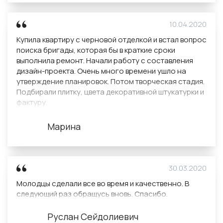
будут вытягивать всё больше и больше денег (к
сожаления, был такой опыт).
10.04.2020
Купила квартиру с черновой отделкой и встал вопрос
поиска бригады, которая бы в краткие сроки
выполнила ремонт. Начали работу с составления
дизайн-проекта. Очень много времени ушло на
утверждение планировок. Потом творческая стадия.
Подбирали плитку, цвета декоративной штукатурки и
фактуру.
По качеству претензий не возникло. Результатом
стала практический готовая для проживания
Марина
квартира, поскольку часть мебели ещё доставляли
некоторое время. Спасибо Домострой за
прекрасные результаты. Все организационные
вопросы решала компания, мне не приходилось ни о
30.03.2020
чем беспокоиться. Дизайн-проект реализовали на 5
Молодцы сделали все во время и качественно. В
баллов!
следующий раз обращусь вновь. Спасибо.
Руслан Сейдолиевич