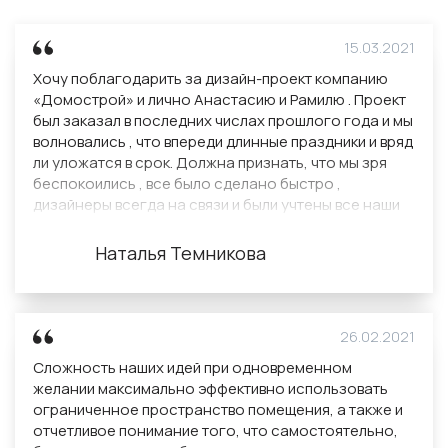
15.03.2021
Хочу поблагодарить за дизайн-проект компанию
«Домострой» и лично Анастасию и Рамилю . Проект
был заказал в последних числах прошлого года и мы
волновались , что впереди длинные праздники и вряд
ли уложатся в срок. Должна признать, что мы зря
беспокоились , все было сделано быстро ,
дизайнеры всегда на связи и были учтены все наши
пожелания.
Есть небольшое замечание к итогу работ— это
Наталья Темникова
альбом . Его НУЖНО печатать для клиентов , я
получила его в электронном виде на почту и сейчас
ищу , где это сделать в нужном формате. Это мелочь
, которая стоит копейки , но смазывает общую
26.02.2021
картину.
Сложность наших идей при одновременном
Но в общем , мы довольны проектом и возможно
желании максимально эффективно использовать
обратимся к Вам для его реализации.
ограниченное пространство помещения, а также и
Желаем Вам дальнейшего развития и да, Вас можно
отчетливое понимание того, что самостоятельно,
рекомендовать друзьям и знакомым :)