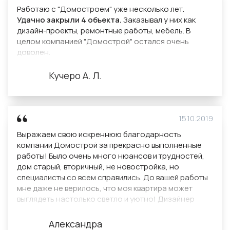
Работаю с "Домостроем" уже несколько лет.
Удачно закрыли 4 объекта.
Заказывал у них как
дизайн-проекты, ремонтные работы, мебель. В
целом компанией "Домострой" остался очень
доволен.
Кучеро А. Л.
15.10.2019
Выражаем свою искреннюю благодарность
компании Домострой за прекрасно выполненные
работы! Было очень много нюансов и трудностей,
дом старый, вторичный, не новостройка, но
специалисты со всем справились. До вашей работы
мне даже не верилось, что моя квартира может
выглядеть настолько светло и уютно! Дизайнер
компании учла все пожелания и оговорила со мной
все цвета и материалы, так что была полная
Александра