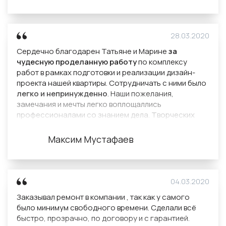
28.03.2020
Сердечно благодарен Татьяне и Марине
за
чудесную проделанную работу
по комплексу
работ в рамках подготовки и реализации дизайн-
проекта нашей квартиры. Сотрудничать с ними было
легко и непринужденно
. Наши пожелания,
замечания и мечты легко воплощаллись
профессионалами со знанием дела. Творческих
успехов как вышеуказанных сотруднков в
частности, так и компании в целом. С Уважением,
Максим Мустафаев
Максим Мустафаев.
04.03.2020
Заказывал ремонт в компании , так как у самого
было минимум свободного времени. Сделали всё
быстро, прозрачно, по договору и с гарантией.