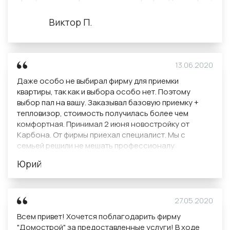
были небольшие недочеты, которые компания
быстро устранила.
Виктор П.
Прекрасный сервис! Всем советую!
13.06.2020
Даже особо не выбирал фирму для приемки
квартиры, так как и выбора особо нет. Поэтому
выбор пал на вашу. Заказывал базовую приемку +
тепловизор, стоимость получилась более чем
комфортная. Принимал 2 июня новостройку от
Карбона. От фирмы приехал специалист. Мы с
семьей решили не мешать профессионалу
вопросами и занялись просто осмотром своей
Юрий
будущей квартиры. Эксперт справился очень
быстро, выявил все недостатки, объяснил на
сколько они критичны и кому их лучше поручить
устранять: строителям застройщика или своей
27.05.2020
бригаде по ремонту. Представитель застройщика
Всем привет! Хочется поблагодарить фирму
был все время на осмотре и согласился со всеми
"Домострой" за предоставленные услуги! В ходе