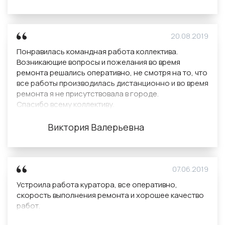
уверенность в хорошем результате. Помогли
подобрать мебель для гармоничного вида.
Стоимость была оговорена сразу и после цена не
менялась, работа выполнена в рамках
20.08.2019
установленного бюджета. Хочу пожелать
Понравилась командная работа коллектива.
Домострой дальнейших успехов в работе и развитии
Возникающие вопросы и пожелания во время
компании!
ремонта решались оперативно, не смотря на то, что
все работы производилась дистанционно и во время
ремонта я не присутствовала в городе.
Спасибо всему коллективу.
Виктория Валерьевна
07.06.2019
Устроила работа куратора, все оперативно,
скорость выполнения ремонта и хорошее качество
работ.