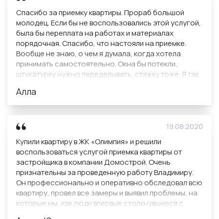
грамотно организована работа с «удаленными»
Спасибо за приемку квартиры. Прораб большой
клиентами, порадовала гибкая система скидок.
молодец. Если бы не воспользовались этой услугой,
Надеемся на дальнейшее плодотворное и
была бы переплата на работах и материалах
творческое сотрудничество с Вами и обязательно
порядочная. Спасибо, что настояли на приемке.
будем Вас рекомендовать.
Вообще не знаю, о чем я думала, когда хотела
принимать самостоятельно. Окна бы потекли,
штукатурку нужно переделывать, стяжку тоже. Я так
понимаю, что это стоило бы мне тысяч 300. Теперь я
Алла
сэкономила и могу купить мебель дороже.
19.08.2020
Купили квартиру в ЖК «Олимпия» и решили
воспользоваться услугой приемка квартиры от
застройщика в компании Домострой. Очень
признательны за проведенную работу Владимиру.
Он профессионально и оперативно обследовал всю
квартиру, провел все замеры и выявил проблемы, на
которые мы, как люди впервые столкнувшиеся с
таким вопросом, просто не обратили внимание. Я не