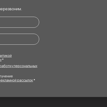
перезвоним.
литикой
и
*
работку персональных
олучение
рекламной рассылок
*