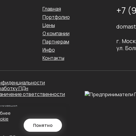
+7 (
Главная
Портфолио
Цены
domast
О компании
г. Моск
Партнерам
ул. Бол
Инфо
Контакты
онфиденциальности
работку ПДн
аничение ответственности
луживания
обнее
okie
Понятно