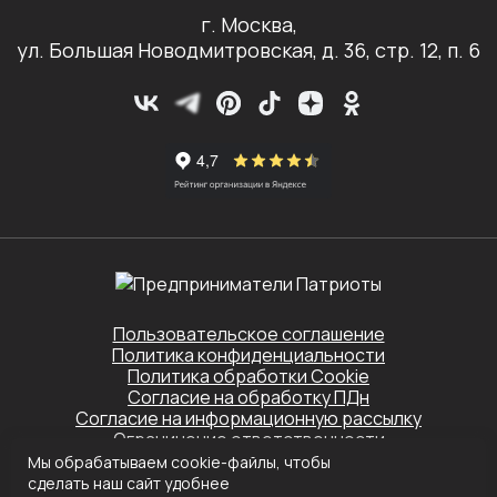
г. Москва,
ул. Большая Новодмитровская, д. 36, стр. 12, п. 6
Пользовательское соглашение
Политика конфиденциальности
Политика обработки Cookie
Согласие на обработку ПДн
Согласие на информационную рассылку
Ограничение ответственности
Мы обрабатываем cookie-файлы, чтобы
Этот сайт защищён Yandex SmartCaptcha.
сделать наш сайт удобнее
Применяются
Политика конфиденциальности
и
Условия обслуживания