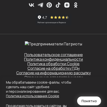
Пользовательское соглашение
Политика конфиденциальности
Политика обработки Cookie
Согласие на обработку ПДн
Согласие на информационную рассылку
Ограничение ответственности
Мы обрабатываем cookie-файлы, чтобы
Этот сайт защищён Yandex SmartCaptcha.
сделать наш сайт удобнее
Применяются
Политика конфиденциальности
и
Условия обслуживания
и персонализированнее для вас.
Политика использования Сookie
Создание сайта
Понятно
Продолжая пользоваться сайтом, вы