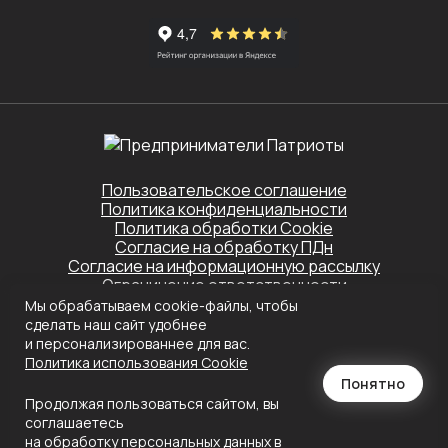
Пользовательское соглашение
Политика конфиденциальности
Политика обработки Cookie
Согласие на обработку ПДн
Согласие на информационную рассылку
Ограничение ответственности
Мы обрабатываем cookie-файлы, чтобы
Этот сайт защищён Yandex SmartCaptcha.
сделать наш сайт удобнее
Применяются
Политика конфиденциальности
и
Условия обслуживания
и персонализированнее для вас.
Политика использования Сookie
Создание сайта
Понятно
Продолжая пользоваться сайтом, вы
соглашаетесь
на
обработку персональных данных
в