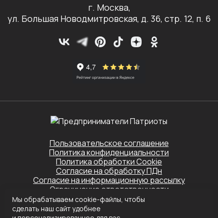
г. Москва,
ул. Большая Новодмитровская, д. 36, стр. 12, п. 6
Пользовательское соглашение
Политика конфиденциальности
Политика обработки Cookie
Согласие на обработку ПДн
Согласие на информационную рассылку
Ограничение ответственности
Мы обрабатываем cookie-файлы, чтобы
Этот сайт защищён Yandex SmartCaptcha.
сделать наш сайт удобнее
Применяются
Политика конфиденциальности
и
Условия обслуживания
и персонализированнее для вас.